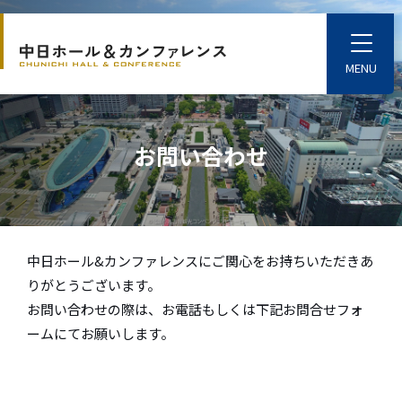
S
k
T
o
i
g
p
g
l
t
e
o
M
お問い合わせ
e
t
n
u
h
e
m
a
中日ホール&カンファレンスにご関心をお持ちいただきあ
i
りがとうございます。
n
お問い合わせの際は、お電話もしくは下記お問合せフォ
c
ームにてお願いします。
o
n
t