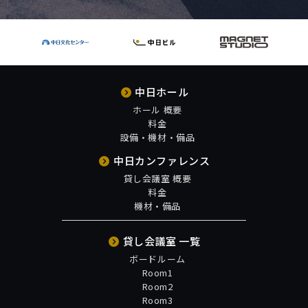
中日ホール
ホール 概要
料金
設備・機材・備品
中日カンファレンス
貸し会議室 概要
料金
機材・備品
貸し会議室 一覧
ボードルーム
Room1
Room2
Room3