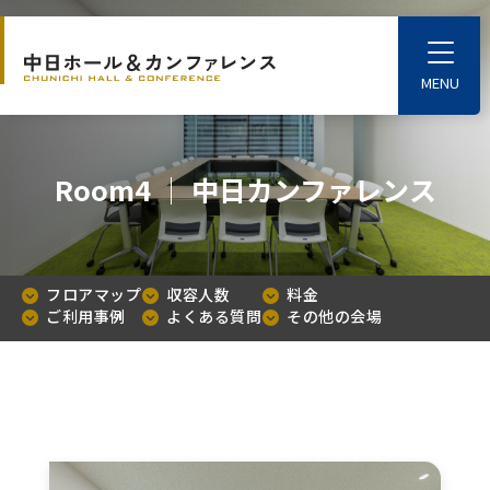
S
k
T
o
i
g
p
g
l
t
e
o
M
Room4 │ 中日カンファレンス
e
t
n
u
h
e
m
フロアマップ
収容人数
料金
a
ご利用事例
よくある質問
その他の会場
i
n
c
o
n
t