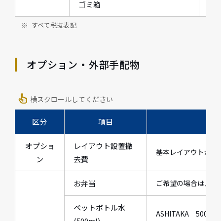
ゴミ箱
W36
すべて税抜表記
オプション・外部手配物
横スクロールしてください
区分
項目
オプショ
レイアウト設置撤
基本レイアウトから
ン
去費
お弁当
ご希望の場合はメニ
ペットボトル水
ASHITAKA 500ml
(500ml)