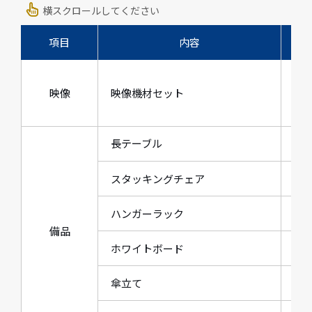
横スクロールしてください
項目
内容
4,
映像
映像機材セット
タ
HD
長テーブル
W18
スタッキングチェア
W4
ハンガーラック
W1
備品
ホワイトボード
W19
傘立て
W4