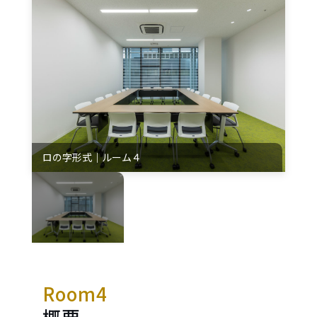
e
n
t
.
ロの字形式│ルーム４
Room4
概要