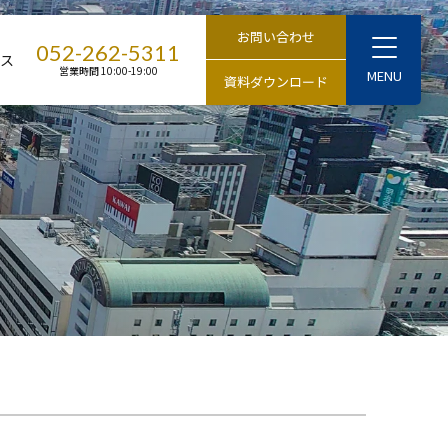
T
052-262-5311
セス
o
営業時間 10:00-19:00
g
g
l
e
M
e
n
u