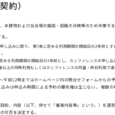
び契約）
し、本建物および当会場の施設・設備の点検等のため休業す
する。
申し込みに限り、 第7条に定める利用期間の開始日の2年前とす
る。
に定める利用期間の開始日の1年前とし、カンファレンスの申し込
屋以上の同時利用もしくはカンファレンスの同室・終日利用で連
時～午前12時まではホームページ内の問合せフォームからの
し込みは申込み時間による予約の優先権は生じない。 複数の
事目的、内容（以下、併せて「催事内容等」という。）を運
用の可否を決定する。