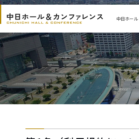
S
k
中日ホール
i
p
t
o
t
h
e
m
a
i
n
c
o
n