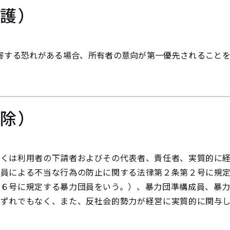
保護）
害する恐れがある場合、所有者の意向が第一優先されること
排除）
しくは利用者の下請者およびその代表者、責任者、実質的に
団員による不当な行為の防止に関する法律第２条第２号に規
第６号に規定する暴力団員をいう。）、暴力団準構成員、暴
いずれでもなく、また、反社会的勢力が経営に実質的に関与