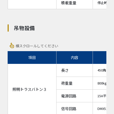
積載重量
停止時500
吊物設備
横スクロールしてください
項目
内容
長さ
450角トラ
荷重量
800kg
照明トラスバトン３
電源回路
15A平行直×
信号回路
DMX512