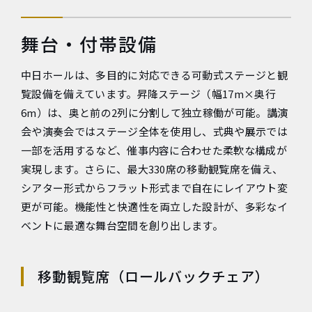
e
n
舞台・付帯設備
t
.
中日ホールは、多目的に対応できる可動式ステージと観
覧設備を備えています。昇降ステージ（幅17m×奥行
6m）は、奥と前の2列に分割して独立稼働が可能。講演
会や演奏会ではステージ全体を使用し、式典や展示では
一部を活用するなど、催事内容に合わせた柔軟な構成が
実現します。さらに、最大330席の移動観覧席を備え、
シアター形式からフラット形式まで自在にレイアウト変
更が可能。機能性と快適性を両立した設計が、多彩なイ
ベントに最適な舞台空間を創り出します。
移動観覧席（ロールバックチェア）