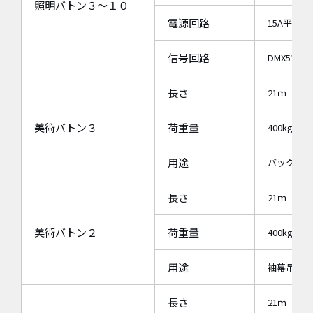
照明バトン３～１０
電源回路
15A平行直×
信号回路
DMX512
長さ
21ｍ
美術バトン３
荷重量
400kg
用途
バック幕吊
長さ
21ｍ
美術バトン２
荷重量
400kg
用途
袖幕吊り用
長さ
21ｍ