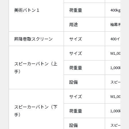
美術バトン１
荷重量
400kg
用途
袖幕吊り用
昇降巻取スクリーン
サイズ
400インチ
サイズ
W1,000×D
スピーカーバトン（上
荷重量
1,000kg
手）
設備
スピーカー
サイズ
W1,000×D
スピーカーバトン（下
荷重量
1,000kg
手）
設備
スピーカー