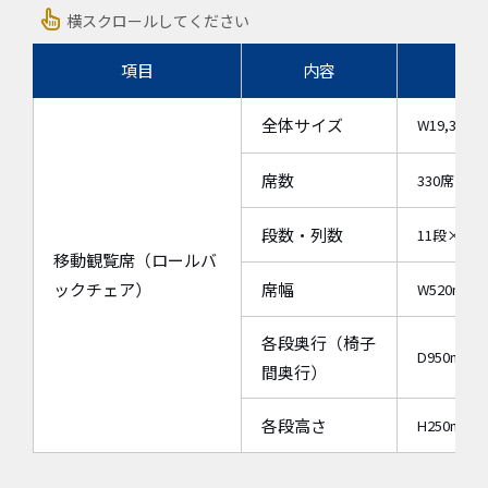
横スクロールしてください
項目
内容
全体サイズ
W19,350
席数
330席
段数・列数
11段×（1
移動観覧席（ロールバ
ックチェア）
席幅
W520mm
各段奥行（椅子
D950mm
間奥行）
各段高さ
H250mm