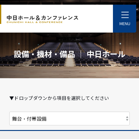
S
k
T
o
i
g
p
g
l
t
e
o
M
設備・機材・備品 │ 中日ホール
e
t
n
u
h
e
m
a
i
▼ドロップダウンから項目を選択してください
n
c
o
n
t