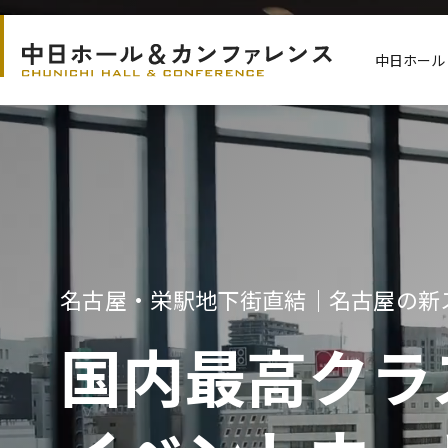
S
k
中日ホール
i
p
t
o
t
h
e
m
a
名古屋・栄駅地下街直結｜名古屋の新
i
国内最高クラ
n
c
o
n