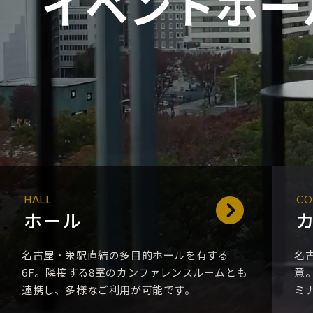
イベントホー
t
e
n
t
.
HALL
CO
ホール
名古屋・栄駅直結の多目的ホールを有する
名
6F。隣接する8室のカンファレンスルームとも
意
連携し、多様なご利用が可能です。
ミ