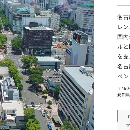
名古
レン
国内
ルと
を支
名古
ベン
〒
460
愛知県
「
市