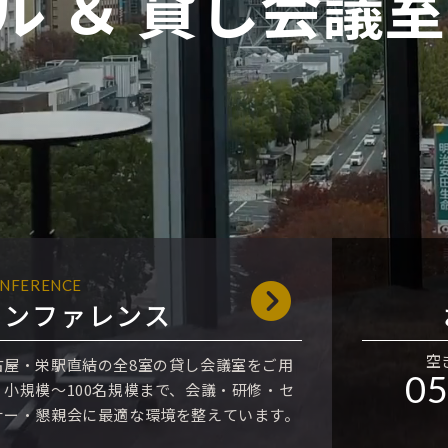
ル ＆ 貸し会議室
NFERENCE
カンファレンス
空
古屋・栄駅直結の全8室の貸し会議室をご用
05
。小規模～100名規模まで、会議・研修・セ
ナー・懇親会に最適な環境を整えています。