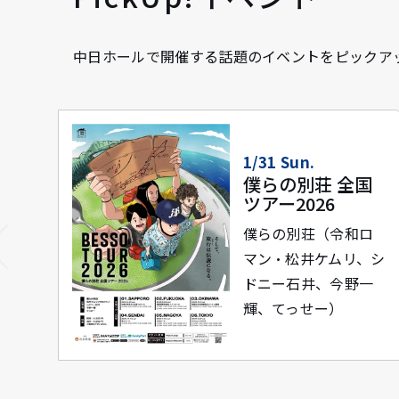
中日ホールで開催する話題のイベントをピックア
7/24 Fri.~9/23
国
Wed.
アートアクアリウ
ム展 名古屋2026
ロ
、シ
光・香・音が織りな
一
す幻想の金魚アート