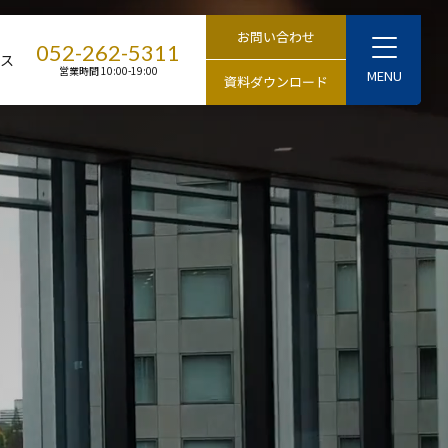
T
052-262-5311
セス
o
営業時間 10:00-19:00
g
g
l
e
M
e
n
u