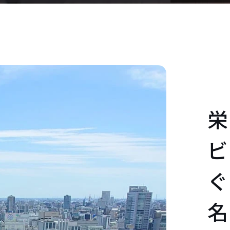
栄
ビ
ぐ
名