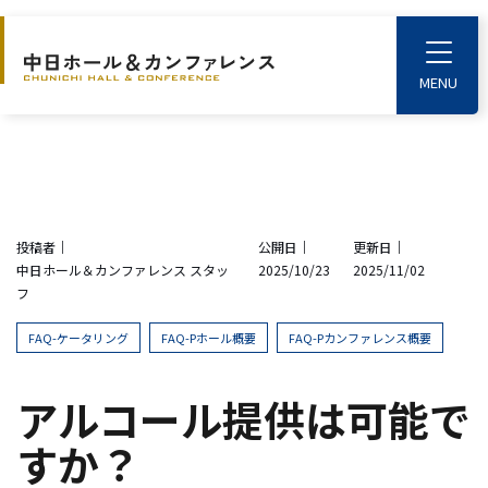
S
k
T
o
i
g
p
g
l
t
e
o
M
e
t
n
u
h
投稿者｜
公開日｜
更新日｜
e
中日ホール＆カンファレンス スタッ
2025/10/23
2025/11/02
m
フ
a
i
FAQ-ケータリング
FAQ-Pホール概要
FAQ-Pカンファレンス概要
n
c
アルコール提供は可能で
o
すか？
n
t