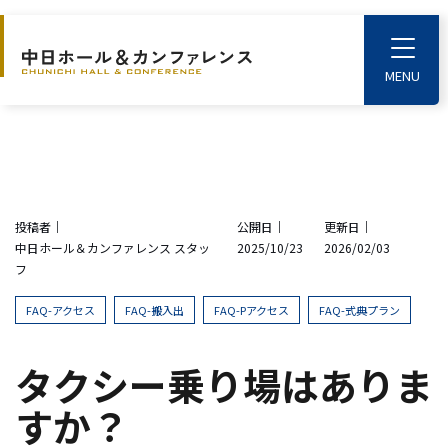
S
k
T
o
i
g
p
g
l
t
e
o
M
e
t
n
u
h
投稿者｜
公開日｜
更新日｜
e
中日ホール＆カンファレンス スタッ
2025/10/23
2026/02/03
m
フ
a
i
FAQ-アクセス
FAQ-搬入出
FAQ-Pアクセス
FAQ-式典プラン
n
c
タクシー乗り場はありま
o
すか？
n
t