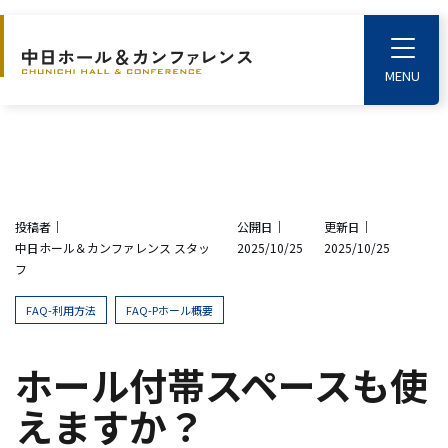
S
k
T
o
i
g
p
g
l
t
e
o
M
e
t
n
u
h
投稿者｜
公開日｜
更新日｜
e
中日ホール＆カンファレンス スタッ
2025/10/25
2025/10/25
m
フ
a
i
FAQ-利用方法
FAQ-Pホール概要
n
c
ホール付帯スペースも使
o
えますか？
n
t