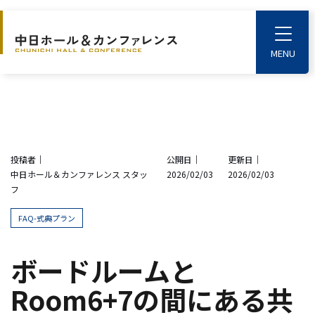
S
k
T
o
i
g
p
g
l
t
e
o
M
e
t
n
u
h
投稿者｜
公開日｜
更新日｜
e
中日ホール＆カンファレンス スタッ
2026/02/03
2026/02/03
m
フ
a
i
FAQ-式典プラン
n
c
ボードルームと
o
Room6+7の間にある共
n
t