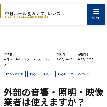
S
k
T
o
i
g
p
g
l
t
e
o
M
e
t
n
u
h
投稿者｜
公開日｜
更新日｜
e
中日ホール＆カンファレンス スタッ
2025/10/25
2025/10/25
m
フ
a
i
FAQ-利用方法
FAQ-Pホール概要
FAQ-Pカンファレンス概要
n
c
外部の音響・照明・映像
o
業者は使えますか？
n
t