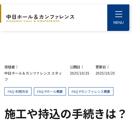
S
k
T
o
i
g
p
g
l
t
e
o
M
e
t
n
u
h
投稿者｜
公開日｜
更新日｜
e
中日ホール＆カンファレンス スタッ
2025/10/25
2025/10/25
m
フ
a
i
FAQ-利用方法
FAQ-Pホール概要
FAQ-Pカンファレンス概要
n
c
施工や持込の手続きは？
o
n
t