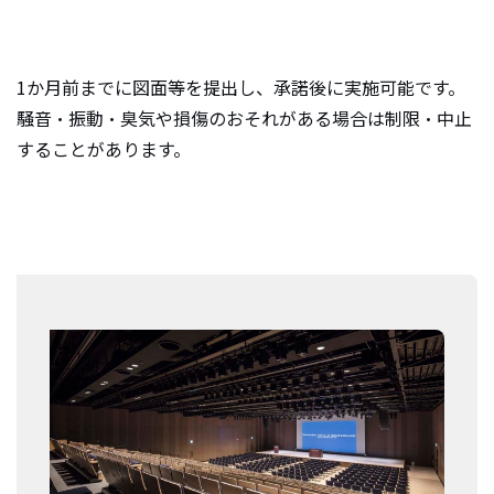
e
n
1か月前までに図面等を提出し、承諾後に実施可能です。
t
.
騒音・振動・臭気や損傷のおそれがある場合は制限・中止
することがあります。