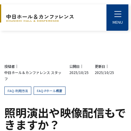
S
k
T
o
i
g
p
g
l
t
e
o
M
e
t
n
u
h
投稿者｜
公開日｜
更新日｜
e
中日ホール＆カンファレンス スタッ
2025/10/25
2025/10/25
m
フ
a
i
FAQ-利用方法
FAQ-Pホール概要
n
c
照明演出や映像配信もで
o
きますか？
n
t