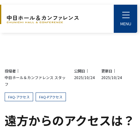
S
k
T
o
i
g
p
g
l
t
e
o
M
e
t
n
u
h
投稿者｜
公開日｜
更新日｜
e
中日ホール＆カンファレンス スタッ
2025/10/24
2025/10/24
m
フ
a
i
FAQ-アクセス
FAQ-Pアクセス
n
c
遠方からのアクセスは？
o
n
t