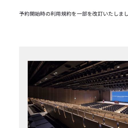
t
e
予約開始時の利用規約を一部を改訂いたしま
n
t
.