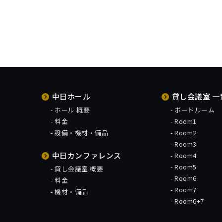
中日ホール
貸し会議室 一
ホール 概要
ボードルーム
料金
Room1
設備・機材・備品
Room2
Room3
中日カンファレンス
Room4
Room5
貸し会議室 概要
Room6
料金
Room7
機材・備品
Room6+7