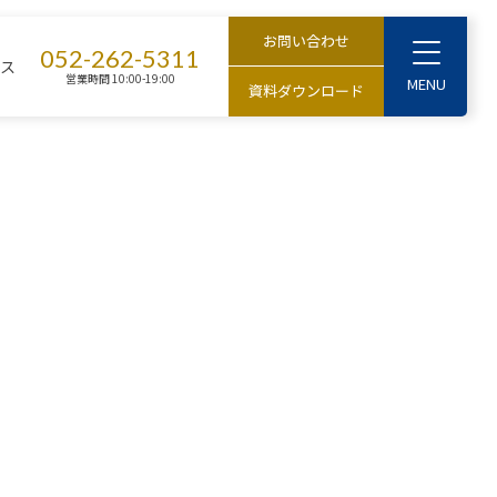
T
052-262-5311
セス
o
営業時間 10:00-19:00
g
g
l
e
M
e
n
u