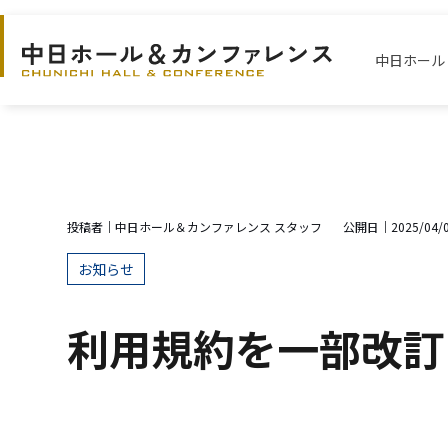
S
k
中日ホール
i
p
t
o
t
h
投稿者｜
中日ホール＆カンファレンス スタッフ
公開日｜
2025/04/
e
m
お知らせ
a
i
利用規約を一部改訂
n
c
o
n