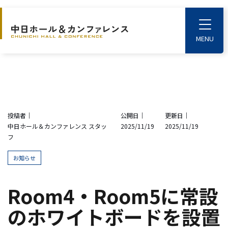
S
k
T
o
i
g
p
g
l
t
e
o
M
e
t
n
u
h
投稿者｜
公開日｜
更新日｜
e
中日ホール＆カンファレンス スタッ
2025/11/19
2025/11/19
m
フ
a
i
お知らせ
n
c
Room4・Room5に常設
o
のホワイトボードを設置
n
t