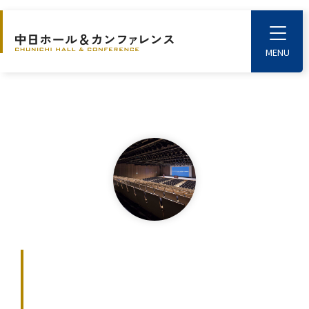
S
k
T
o
i
g
p
g
l
t
e
o
M
e
t
n
u
h
e
m
a
i
n
c
中日ホール＆カンファ
o
n
レンス スタッフ
t