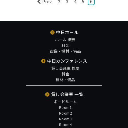
Prev
2
3
4
5
6
中日ホール
ホール 概要
料金
設備・機材・備品
中日カンファレンス
貸し会議室 概要
料金
機材・備品
貸し会議室 一覧
ボードルーム
Room1
Room2
Room3
Room4